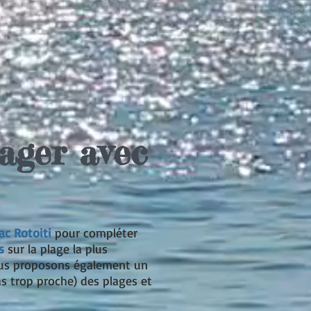
tager avec
lac Rotoiti
pour compléter
s
sur la plage la plus
nous proposons également un
s trop proche) des plages et