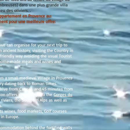
mbreuses) dans une plus grande villa
eu des oliviers. .
 Appartement en Provence au:
ent pour une meilleure offre:
 we can organise for your next trip to
n ancient history, visiting the Country in
friendly way avoiding the usual Tourist
ch home made meals and wines and
".
rom a small medieval Village in Provence
ry dating back to Roman times.
drive from
Cannes
and 45 minutes from
ation offers easy access to the
Gorges du
 riviera, the Southern Alps as well as
s.
its wines, food markets, Golf courses
 in Europe.
commodation behind the fortified walls