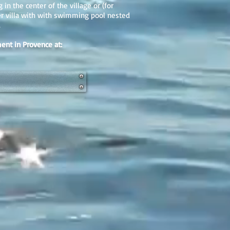
 in the center of the village or (for
ger villa with with swimming pool nested
.
ent in Provence at: