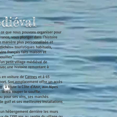
diéval
r ce que nous pouvons organiser pour
rance, vous plonger dans l'histoire
de manière plus personnalisée et
clichés» touristiques habituels,
vins français faits maison et
ouilles".
'un petit village médiéval de
vec une histoire remontant à
s en voiture de
Cannes
et à 45
oport. Son emplacement offre un accès
on
, à toute la Côte d'Azur, aux Alpes
 lacs à couper le souffle.
nu pour ses vins, ses marchés
de golf et ses meilleures installations
 un hébergement derrière les murs
eux de 1200 ans au centre du village ou