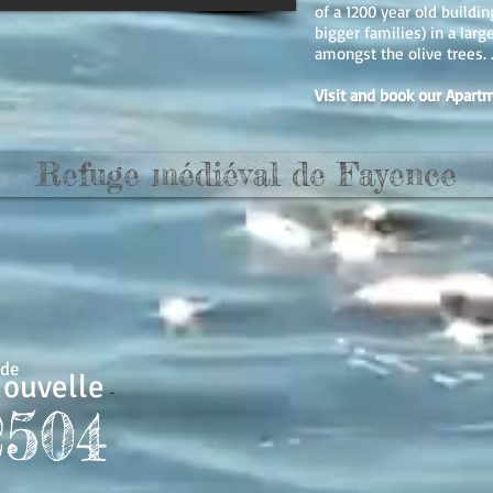
of a 1200 year old building
bigger families) in a lar
amongst the olive trees. 
Visit and book our Apartm
Refuge médiéval de Fayence
nde
ouvelle
-
2504