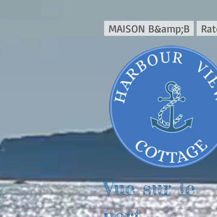
google696671d66fde5816.html
google696671d66fde5816.html
MAISON B&amp;B
Rat
Vue sur le
port