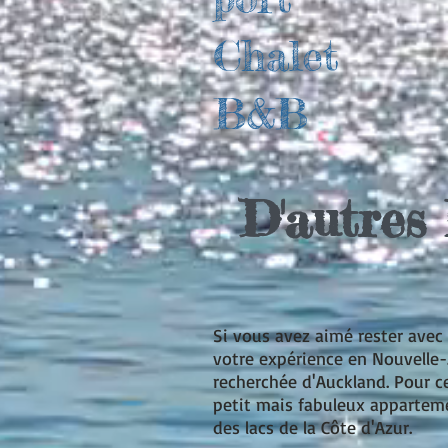
Chalet
B&B
D'autres 
Si vous avez aimé rester avec
votre expérience en Nouvelle
recherchée d'Auckland. Pour c
petit mais fabuleux apparteme
des lacs de la Côte d'Azur.