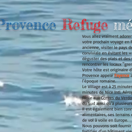
Provence
Refuge
mé
allez vraiment adore
Vous
votre prochain voyage en F
ancienne, visiter le pays 
conviviale en évitant les «
déguster des plats et des 
rencontrer les locaux "gren
Votre hôte est originaire d
Provence appelé
Fayence
a
l'époque romaine.
Le Village est à 25 minute
minutes de Nice Intl. Aér
facile aux
Gorges du Verd
du Sud ainsi qu'à plusieurs
Il est également bien con
alimentaires, ses terrains 
de vol à voile en Europe.
Nous pouvons soit fournir
fortifiés d'un bâtiment vi