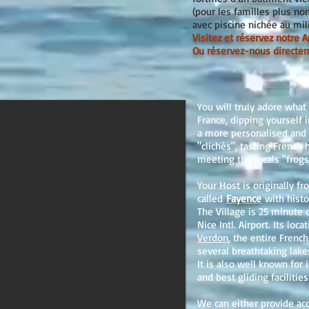
(pour les familles plus no
avec piscine nichée au mili
Visitez et réservez notre
Ou réservez-nous directem
ou will truly adore what
Y
France, dipping yourself i
a more personalised and 
"clichés", tasting Fren
meeting the locals "frogs
Your Host is originally f
called
Fayence
with histo
The Village is 25 minute 
Nice Intl. Airport. Its loc
Verdon
, the entire French
several breathtaking lake
It is also well known for 
and best gliding facilities
We can either provide ac