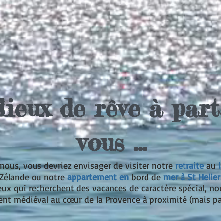
lieux de rêve à par
vous ...
 nous, vous devriez envisager de visiter notre
retraite
au
-Zélande ou notre
appartement en
bord de
mer à St Helier
eux qui recherchent des vacances de caractère spécial, 
nt médiéval au cœur de la Provence à proximité (mais pa